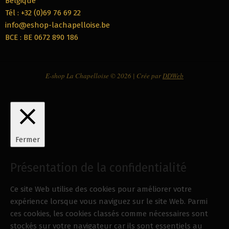
Belgique
Tél : +32 (0)69 76 69 22
info@eshop-lachapelloise.be
BCE : BE 0672 890 186
E-shop La Chapelloise © 2026 | Crée par
DDWeb
Fermer
Présentation de la confidentialité
Ce site Web utilise des cookies pour améliorer votre
expérience lorsque vous naviguez sur le site Web. Parmi
ces cookies, les cookies classés comme nécessaires sont
stockés sur votre navigateur car ils sont essentiels au