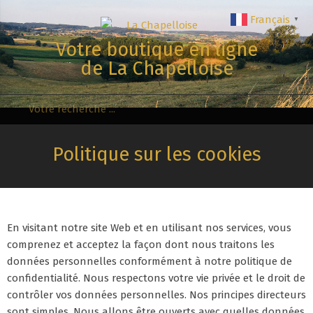
Aller
Français
▼
au
contenu
Votre boutique en ligne
de La Chapelloise
Recherche
Menu
Secondaire
Politique sur les cookies
En visitant notre site Web et en utilisant nos services, vous
comprenez et acceptez la façon dont nous traitons les
données personnelles conformément à notre politique de
confidentialité. Nous respectons votre vie privée et le droit de
contrôler vos données personnelles. Nos principes directeurs
sont simples. Nous allons être ouverts avec quelles données