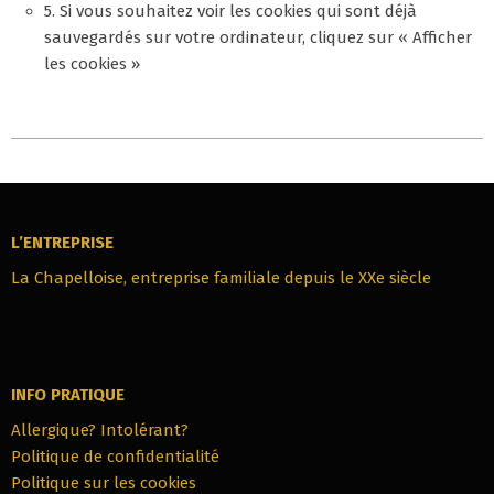
5. Si vous souhaitez voir les cookies qui sont déjà
sauvegardés sur votre ordinateur, cliquez sur « Afficher
les cookies »
2021-
01-
22
L’ENTREPRISE
La Chapelloise, entreprise familiale depuis le XXe siècle
INFO PRATIQUE
Allergique? Intolérant?
Politique de confidentialité
Politique sur les cookies